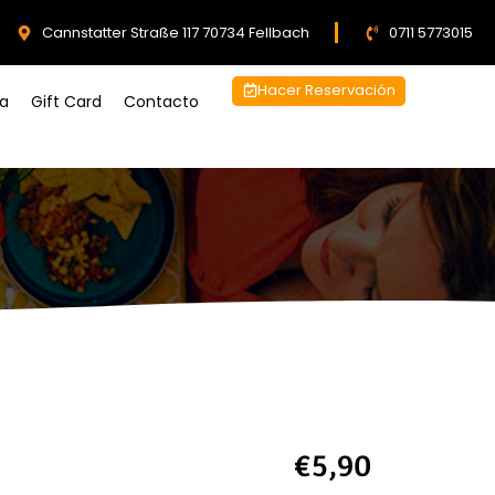
Cannstatter Straße 117 70734 Fellbach
0711 5773015
Hacer Reservación
ía
Gift Card
Contacto
€5,90