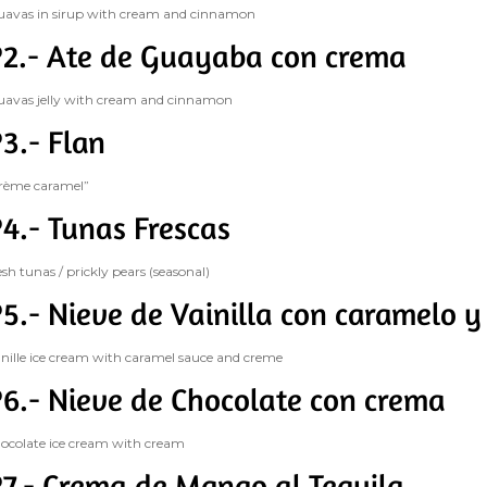
avas in sirup with cream and cinnamon
2.- Ate de Guayaba con crema
avas jelly with cream and cinnamon
3.- Flan
rème caramel”
4.- Tunas Frescas
esh tunas / prickly pears (seasonal)
5.- Nieve de Vainilla con caramelo 
nille ice cream with caramel sauce and creme
6.- Nieve de Chocolate con crema
ocolate ice cream with cream
7.- Crema de Mango al Tequila