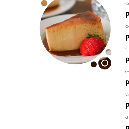
Gu
P
Gu
P
“c
P
fr
P
Va
P
ch
P